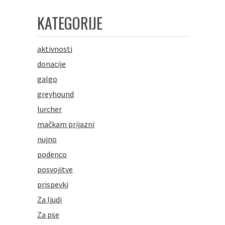
KATEGORIJE
aktivnosti
donacije
galgo
greyhound
lurcher
mačkam prijazni
nujno
podenco
posvojitve
prispevki
Za ljudi
Za pse