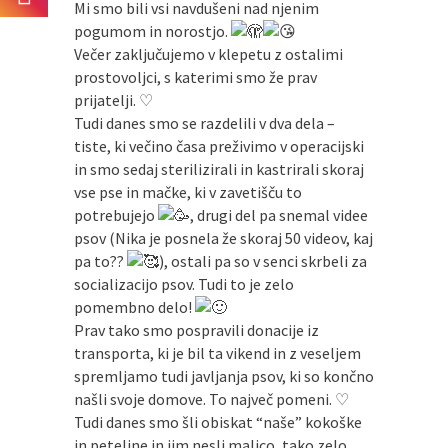
Mi smo bili vsi navdušeni nad njenim
pogumom in norostjo.
Večer zaključujemo v klepetu z ostalimi
prostovoljci, s katerimi smo že prav
prijatelji. ♡
Tudi danes smo se razdelili v dva dela –
tiste, ki večino časa preživimo v operacijski
in smo sedaj sterilizirali in kastrirali skoraj
vse pse in mačke, ki v zavetišču to
potrebujejo
, drugi del pa snemal videe
psov (Nika je posnela že skoraj 50 videov, kaj
pa to??
), ostali pa so v senci skrbeli za
socializacijo psov. Tudi to je zelo
pomembno delo!
Prav tako smo pospravili donacije iz
transporta, ki je bil ta vikend in z veseljem
spremljamo tudi javljanja psov, ki so končno
našli svoje domove. To največ pomeni. ♡
Tudi danes smo šli obiskat “naše” kokoške
in peteline in jim nesli malico, tako zelo