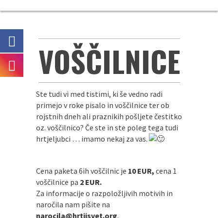
VOŠČILNICE
Ste tudi vi med tistimi, ki še vedno radi
primejo v roke pisalo in voščilnice ter ob
rojstnih dneh ali praznikih pošljete čestitko
oz. voščilnico? Če ste in ste poleg tega tudi
hrtjeljubci … imamo nekaj za vas.
Cena paketa 6ih voščilnic je
10 EUR,
cena 1
voščilnice pa
2 EUR.
Za informacije o razpoložljivih motivih in
naročila nam pišite na
narocila@hrtjisvet.org
.