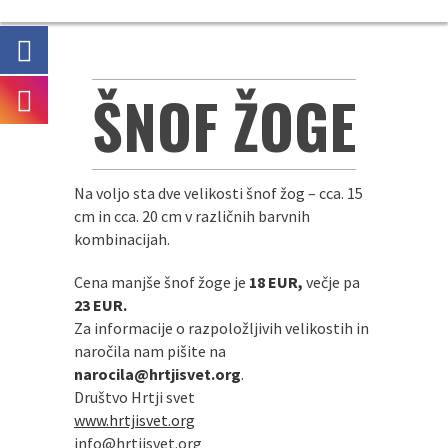
ŠNOF ŽOGE
Na voljo sta dve velikosti šnof žog – cca. 15
cm in cca. 20 cm v različnih barvnih
kombinacijah.
Cena manjše šnof žoge je
18
EUR,
večje pa
23
EUR.
Za informacije o razpoložljivih velikostih in
naročila nam pišite na
narocila@hrtjisvet.org
.
Društvo Hrtji svet
www.hrtjisvet.org
info@hrtjisvet.org